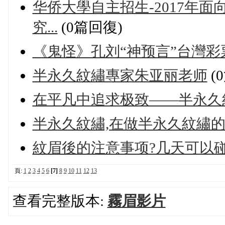
华侨大學自主招生-2017年
究...
(0篇回復)
《鬼怪》孔刘“神预言”台灣彩票
半永久紋繡專家朱亚丽老师
(
在平凡中追求极致——半永久
半永久紋繡,在做半永久紋繡的
紋眉後的注意事项?几天可以碰
頁:
1
2
3
4
5
6
[7]
8
9
10
11
12
13
查看完整版本:
霧眉影片