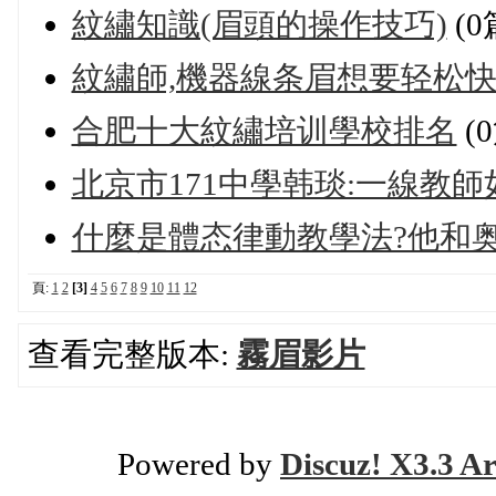
紋繡知識(眉頭的操作技巧)
(0
紋繡師,機器線条眉想要轻松快速
合肥十大紋繡培训學校排名
(
北京市171中學韩琰:一線教
什麼是體态律動教學法?他和奥
頁:
1
2
[3]
4
5
6
7
8
9
10
11
12
查看完整版本:
霧眉影片
Powered by
Discuz! X3.3 Ar