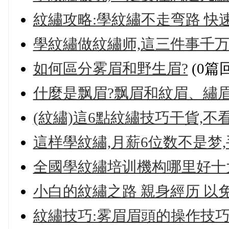
紋繡攻略:學紋繡不走弯路 快
學紋繡做紋繡师,這三件事千万
如何區分雾眉和野生眉?
(0篇
什麼是飘眉?飘眉和紋眉、繡
(紋繡)這6點紋繡技巧干貨,不
這样學紋繡,月薪6位数不是梦
全國學紋繡培训機构哪里好十
小白的紋繡之路 親身經历 以免
紋繡技巧:雾眉眉頭的操作技