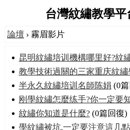
台灣紋繡教學平台交流
論壇
› 霧眉影片
昆明紋繡培训機構哪里好?紋
教學技術過關的三家重庆紋繡
半永久紋繡培训名師陈娟
(0篇
刚學紋繡怎麼练手?你一定要
紋繡你知道是什麼?
(0篇回復)
學紋繡被坑,一定要注意這几