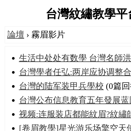
台灣紋繡教學平台交流
論壇
› 霧眉影片
生活中处处有数學 台灣名師洪
台灣學者任弘:两岸应协调整
台灣的陆军装甲兵學校
(0篇回
台灣公布信息教育五年發展蓝
视频:连服装店都能紋眉?紋繡
[卷眉教學]星光游乐场擎空天使