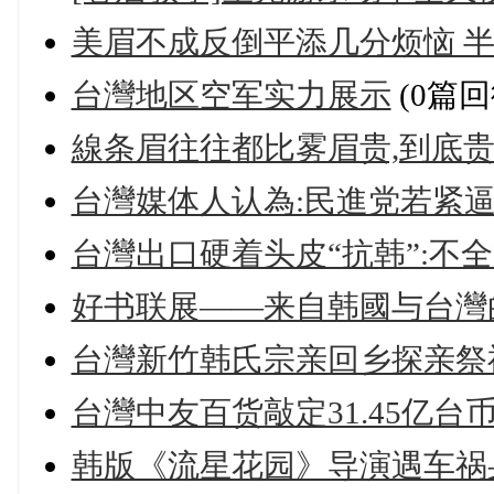
美眉不成反倒平添几分烦恼 
台灣地区空军实力展示
(0篇回
線条眉往往都比雾眉贵,到底贵
台灣媒体人认為:民進党若紧逼
台灣出口硬着头皮“抗韩”:不全
好书联展——来自韩國与台灣的
台灣新竹韩氏宗亲回乡探亲祭
台灣中友百货敲定31.45亿台
韩版《流星花园》导演遇车祸