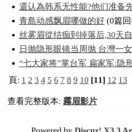
還认為韩系无性能?他们准备
青島动感飘眉哪做的好
(0篇回
丝雾眉從结痂到掉落后,30天
日抛隐形眼镜当周抛 台灣一
“七大家将”掌台军 扁家军:隐
頁:
1
2
3
4
5
6
7
8
9
10
[11]
12
13
查看完整版本:
霧眉影片
Powered by
Discuz! X3.3 Ar