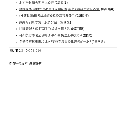
北京學紋繡去哪里比较好
(0篇回復)
栖桐國際:讓你的眉毛更加立體自然,半永久紋繡眉毛是首選!
(0篇回復)
(推薦收藏)报考紋繡師资格證流程及费用
(0篇回復)
紋繡培训班學费一般多少錢
(0篇回復)
時間管理大師,從新手到紋繡技術大咖
(0篇回復)
针剂美容學習全攻略:新手小白快速上手技巧
(0篇回復)
美發美容培训學校排名?美發美容學校排行榜前十名?
(0篇回復)
頁:
[1]
2
3
4
5
6
7
8
9
10
查看完整版本:
霧眉影片