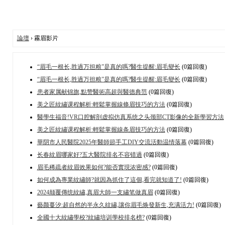
論壇
› 霧眉影片
“眉毛一根长,胜過万担粮”是真的嗎?醫生提醒:眉毛變长
(0篇回復)
“眉毛一根长,胜過万担粮”是真的嗎?醫生提醒:眉毛變长
(0篇回復)
患者家属献锦旗,點赞醫術高超與醫德典范
(0篇回復)
美之匠紋繡课程解析:輕鬆掌握線條眉技巧的方法
(0篇回復)
醫學生福音!VR口腔解剖虚拟仿真系统之头颈部CT影像的全新學習方法
美之匠紋繡课程解析:輕鬆掌握線条眉技巧的方法
(0篇回復)
華阴市人民醫院2025年醫師節手工DIY交流活動温情落幕
(0篇回復)
长春紋眉哪家好?五大醫院排名不容错過
(0篇回復)
眉毛稀疏者紋眉效果如何?能否實現浓密感?
(0篇回復)
如何成為專業紋繡師?就因為抓住了這個,看完就知道了!
(0篇回復)
2024颠覆傳统紋繡,真眉大師一支繡笔做真眉
(0篇回復)
藝颜蔓汐:超自然的半永久紋繡,讓你眉毛焕發新生,充满活力!
(0篇回復)
全國十大紋繡學校?紋繡培训學校排名榜?
(0篇回復)