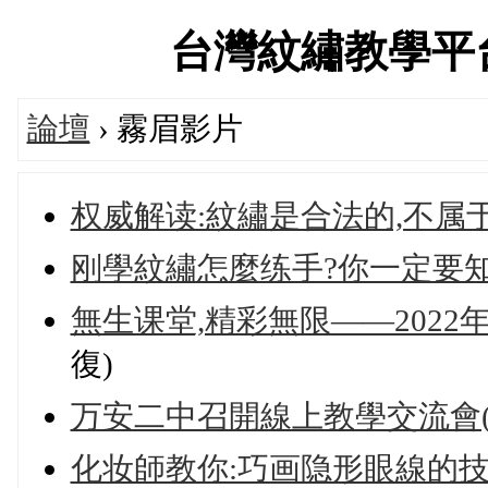
台灣紋繡教學平台交流
論壇
› 霧眉影片
权威解读:紋繡是合法的,不属
刚學紋繡怎麼练手?你一定要
無生课堂,精彩無限——202
復)
万安二中召開線上教學交流會(
化妆師教你:巧画隐形眼線的技巧(