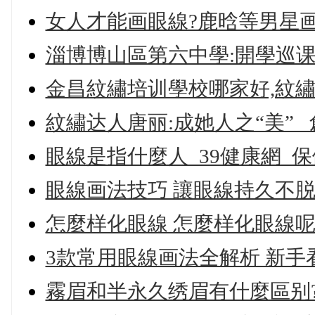
女人才能画眼線?鹿晗等男星
淄博博山區第六中學:開學巡课
金昌紋繡培训學校哪家好,紋
紋繡达人唐丽:成她人之“美”
眼線是指什麼人_39健康網_保
眼線画法技巧 讓眼線持久不
怎麼样化眼線 怎麼样化眼線
3款常用眼線画法全解析 新手
霧眉和半永久绣眉有什麼區别