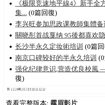
《极限竞速地平線4》新手全
集...
(0篇回復)
李兴旺参加思政课教師集體备
關晓彤首战戛纳 95後都喜欢
长沙半永久定妆術培训
(0篇回
南京口碑较好的半永久培训
(
强化纪律意识,营造优良校風
復)
頁:
1
2
3
[4]
5
6
7
8
9
10
11
12
13
查看完整版本:
霧眉影片