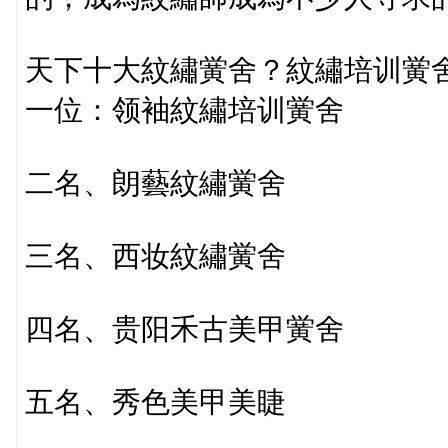
天下十大紋繡黉舍？紋繡培训黉
一位：领袖紋繡培训黉舍
二名、朗藝紋繡黉舍
三名、西妆紋繡黉舍
四名、贵阳禾古美甲黉舍
五名、秀色美甲美睫