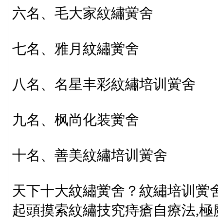
六名、毛大家紋繡黉舍
七名、雅月紋繡黉舍
八名、名星丰彩紋繡培训黉舍
九名、枫尚化装黉舍
十名、善美紋繡培训黉舍
天下十大紋繡黉舍？紋繡培训黉舍
起頭摸索紋繡技究痔瘡自療法,極