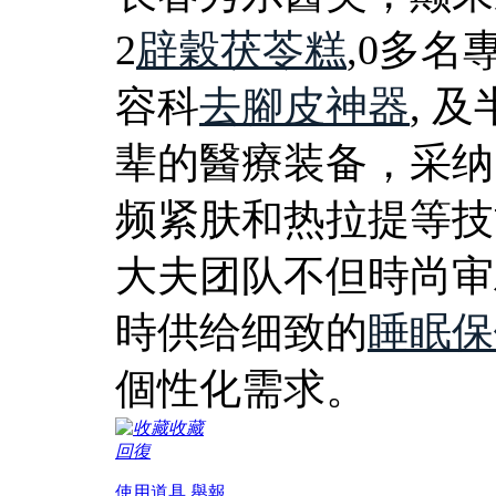
2
辟穀茯苓糕
,0多
容科
去腳皮神器
, 
辈的醫療装备，采纳
频紧肤和热拉提等技
大夫团队不但時尚审
時供给细致的
睡眠保
個性化需求。
收藏
回復
使用道具
舉報