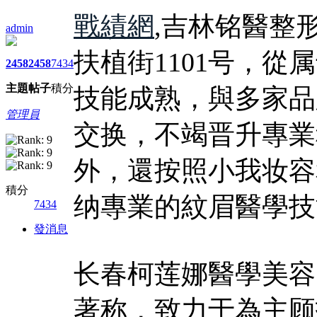
戰績網
,吉林铭醫整
admin
扶植街1101号，
2458
2458
7434
主題
帖子
積分
技能成熟，與多家品
管理員
交换，不竭晋升專業
外，還按照小我妆容
積分
纳專業的紋眉醫學技
7434
發消息
长春柯莲娜醫學美容
著称，致力于為主顾