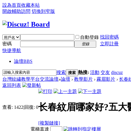
設為首頁
收藏本站
開啟輔助訪問
切換到窄版
找回密碼
自動登錄
密碼
立即註冊
登錄
快捷導航
論壇
BBS
搜索
熱搜:
活動
交友
discuz
搜索
台灣紋繡教學平台交流論壇
»
論壇
›
教學影片
›
霧眉影片
›
长春
返回列表
长春紋眉哪家好?五大
查看:
1422
|
回復:
0
[複製鏈接]
電梯直達