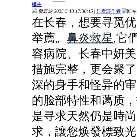
樓主
發表於 2025-5-13 17:36:15
|
只看該作者
在长春，想要寻觅优
举薦。
鼻炎救星
,它
容病院、长春中妍美
措施完整，更会聚了
深的身手和怪异的审
的脸部特性和蔼质，
是寻求天然仍是時尚
求，讓您焕發標致光