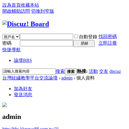
設為首頁
收藏本站
開啟輔助訪問
切換到窄版
找回密碼
自動登錄
密碼
立即註冊
登錄
快捷導航
論壇
BBS
搜索
熱搜:
活動
交友
discuz
搜索
台灣紋繡教學平台交流論壇
›
admin
›
個人資料
加為好友
發送消息
admin
http://bbs.kknews88.com.tw/?1