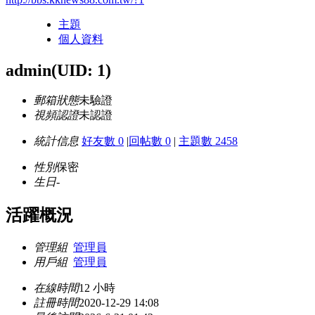
主題
個人資料
admin
(UID: 1)
郵箱狀態
未驗證
視頻認證
未認證
統計信息
好友數 0
|
回帖數 0
|
主題數 2458
性別
保密
生日
-
活躍概況
管理組
管理員
用戶組
管理員
在線時間
12 小時
註冊時間
2020-12-29 14:08