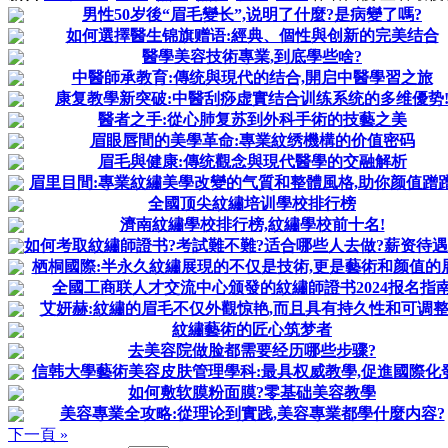
男性50岁後“眉毛變长”,说明了什麼?是病變了嗎?
如何選擇醫生锦旗赠语:經典、個性與创新的完美结合
醫學美容技術專業,到底學些啥?
中醫師承教育:傳统與現代的结合,開启中醫學習之旅
康复教學新突破:中醫刮痧虚實结合训练系统的多维優势
醫者之手:從心肺复苏到外科手術的技藝之美
眉眼唇間的美學革命:專業紋绣機構的价值密码
眉毛與健康:傳统觀念與現代醫學的交融解析
眉里目間:專業紋繡美學改變的气質和整體風格,助你颜值蹭蹭
全國顶尖紋繡培训學校排行榜
濟南紋繡學校排行榜,紋繡學校前十名!
如何考取紋繡師證书?考試難不難?适合哪些人去做?薪资待
栖桐國際:半永久紋繡展現的不仅是技術,更是藝術和颜值的
全國工商联人才交流中心颁發的紋繡師證书2024报名指
艾妍赫:紋繡的眉毛不仅外觀惊艳,而且具有持久性和可调
紋繡藝術的匠心筑梦者
去美容院做脸都需要经历哪些步骤?
信韩大學藝術美容皮肤管理學科:最具权威教學,促進國際化
如何敷软膜粉面膜?零基础美容教學
美容專業全攻略:從理论到實践,美容專業都學什麼内容?
下一頁 »