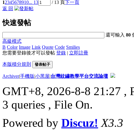
1
2
3
4
5
6
7
8
9
10
... 13
/ 13 頁
下一頁
返 回
快速發帖
還可輸入
80
高級模式
B
Color
Image
Link
Quote
Code
Smilies
您需要登錄後才可以發帖
登錄
|
立即註冊
本版積分規則
發表帖子
Archiver
|
手機版
|
小黑屋
|
台灣紋繡教學平台交流論壇
GMT+8, 2026-8-8 21:27
, 
3 queries , File On.
Powered by
Discuz!
X3.3