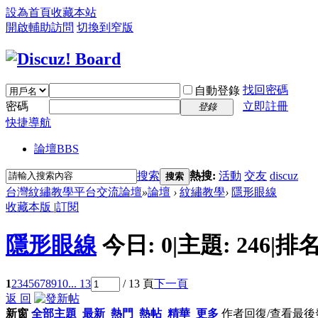
設為首頁
收藏本站
開啟輔助訪問
切換到窄版
找回密碼
自動登錄
密碼
立即註冊
登錄
快捷導航
論壇
BBS
搜索
熱搜:
活動
交友
discuz
搜索
台灣紋繡教學平台交流論壇
»
論壇
›
紋繡教學
›
隱形眼線
收藏本版
|
訂閱
隱形眼線
今日:
0
|
主題:
246
|
排名
1
2
3
4
5
6
7
8
9
10
... 13
/ 13 頁
下一頁
返 回
新窗
全部主題
最新
熱門
熱帖
精華
更多
作者
回復/查看
最後