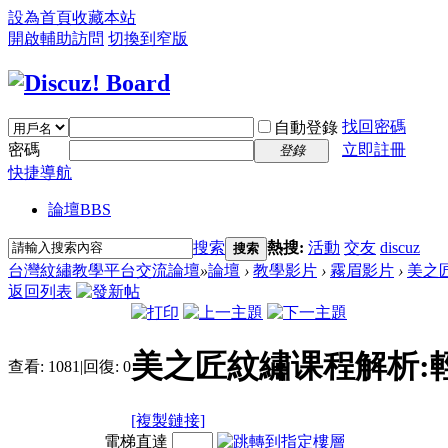
設為首頁
收藏本站
開啟輔助訪問
切換到窄版
找回密碼
自動登錄
密碼
立即註冊
登錄
快捷導航
論壇
BBS
搜索
熱搜:
活動
交友
discuz
搜索
台灣紋繡教學平台交流論壇
»
論壇
›
教學影片
›
霧眉影片
›
美之
返回列表
美之匠紋繡课程解析:
查看:
1081
|
回復:
0
[複製鏈接]
電梯直達