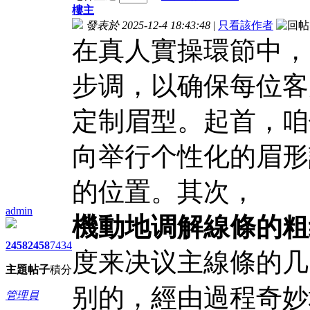
樓主
發表於 2025-12-4 18:43:48
|
只看該作者
在真人實操環節中，
步调，以确保每位客
定制眉型。起首，咱
向举行个性化的眉形
的位置。其次，
在
admin
機動地调解線條的粗
2458
2458
7434
度来决议主線條的几
主題
帖子
積分
别的，經由過程奇妙
管理員