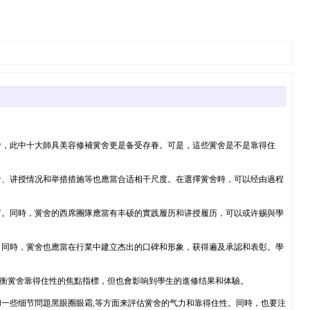
舍，此中十大師具美容修補黉舍更是备受存眷。可是，這些黉舍是不是靠得住
青、讲授情况和举措措施等也應當合适相干尺度。在選擇黉舍時，可以经由過程
育。同時，黉舍的西席團隊應當有丰硕的實践履历和讲授履历，可以或许赐與學
。同時，黉舍也應當在行業中建立杰出的口碑和形象，获得遍及承認和表彰。學
不是权衡黉舍靠得住性的焦點指標，但也會影响到學生的進修结果和体驗。
一些细节問題黑眼圈眼霜,等方面来評估黉舍的气力和靠得住性。同時，也要注