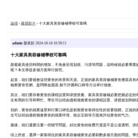
論壇
›
霧眉影片
› 十大家具美容修補學校可靠嗎
admin
發表於 2024-10-16 16:59:11
十大家具美容修補學校可靠嗎
跟着家具使历時間的增加，不免會呈現划痕、污渍等問題，這時候就必要專業
呢？本文将從多個方面举行探究。
起首，咱们要领會這些黉舍的布景和天資。正規的家具美容修補黉舍應當具有
檢察黉舍官網、盘問降血脂茶,相干評價和口碑等方法举行领會。
其次，咱们要存眷黉舍的课程設置和讲授质量。家具美容修補必要把握必定的
生有用的引导和帮忙。學生可以经由過程领會黉舍的课程設置、讲授規划和師
别的，黉舍的就業遠景和行業口碑也是权衡黉舍靠得住性的首要指標。正規的
生可以经由過程领會黉舍的就業环境、校企互助等方面来評估黉舍的气力。
最後，咱们還要注重一些细节問題。好比黉舍的收费尺度是不是公道透明、讲授辦理
综上所述，選擇一家靠得住的家具美容修補黉舍必要斟酌多個方面的問題。學