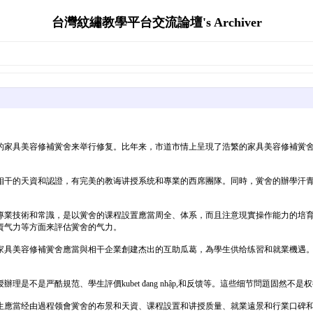
台灣紋繡教學平台交流論壇's Archiver
的家具美容修補黉舍来举行修复。比年来，市道市情上呈現了浩繁的家具美容修補黉
相干的天資和認證，有完美的教诲讲授系统和專業的西席團隊。同時，黉舍的辦學汗
專業技術和常識，是以黉舍的课程設置應當周全、体系，而且注意現實操作能力的培
資气力等方面来評估黉舍的气力。
家具美容修補黉舍應當與相干企業創建杰出的互助瓜葛，為學生供给练習和就業機遇
是不是严酷規范、學生評價kubet đang nhập,和反馈等。這些细节問題固然
生應當经由過程领會黉舍的布景和天資、课程設置和讲授质量、就業遠景和行業口碑和