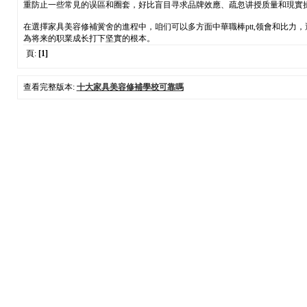
重防止一些常見的误區和圈套，好比盲目寻求品牌效應、疏忽讲授质量和現實
在選擇家具美容修補黉舍的進程中，咱们可以多方面中華職棒ptt,领會和比
為将来的职業成长打下坚實的根本。
頁:
[1]
查看完整版本:
十大家具美容修補學校可靠嗎