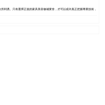
鼓吹所利诱。只有選擇正規的家具美容修補黉舍，才可以或许真正把握專業技術，